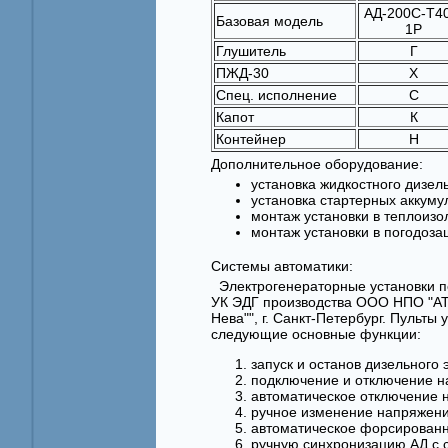
АД-200С-Т4
Базовая модель
1Р
Глушитель
Г
ПЖД-30
Х
Спец. исполнение
С
Капот
К
Контейнер
Н
Дополнительное оборудование:
установка жидкостного дизел
установка стартерных аккуму
монтаж установки в теплоизо
монтаж установки в погодоз
Системы автоматики:
Электрогенераторные установки п
УК ЭДГ производства ООО НПО "АТИ
Нева"", г. Санкт-Петербург. Пуль
следующие основные функции:
запуск и останов дизельного 
подключение и отключение на
автоматическое отключение н
ручное изменение напряжени
автоматическое форсированн
ручную синхронизацию АД с 