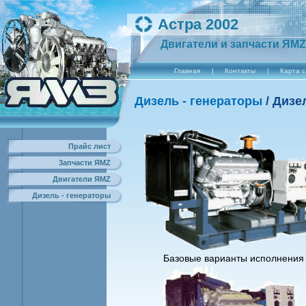
Астра 2002
Двигатели и запчасти ЯМZ
Главная
|
Контакты
|
Карта 
Дизель - генераторы
/ Дизе
Прайс лист
3апчасти ЯМZ
Двигатели ЯМZ
Дизель - генераторы
Базовые варианты исполнения