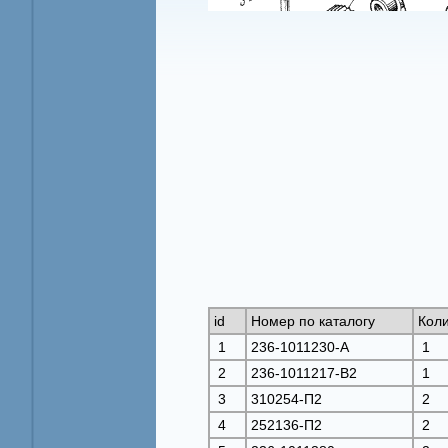
id
Номер по каталогу
Коли
1
236-1011230-A
1
2
236-1011217-B2
1
3
310254-П2
2
4
252136-П2
2