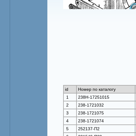
id
Номер по каталогу
1
238Н-17251015
2
238-1721032
3
238-1721075
4
238-1721074
5
252137-П2