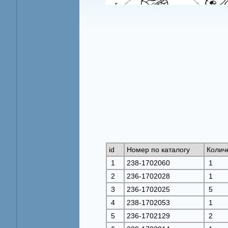
id
Номер по каталогу
Колич
1
238-1702060
1
2
236-1702028
1
3
236-1702025
5
4
238-1702053
1
5
236-1702129
2