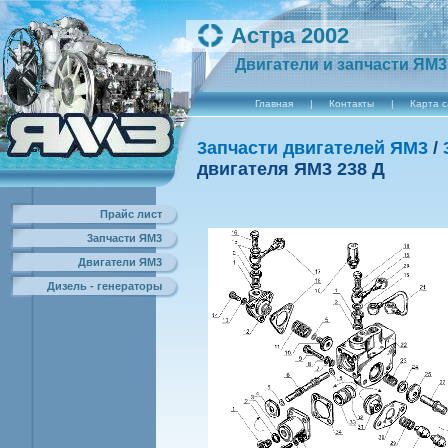
Астра 2002
Двигатели и запчасти ЯМ3
Главная
|
Контакты
|
Карта 
3апчасти двигателей ЯМ3
/
двигателя ЯM3 238 Д
Прайс лист
3апчасти ЯМ3
Двигатели ЯМ3
Дизель - генераторы