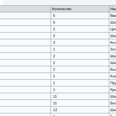
Количество
На
5
Вв
5
Ша
2
Ци
2
Ша
3
Ко
1
3о
2
Ша
2
Ша
2
Бо
1
Кл
1
Пр
1
Кр
11
Ша
11
Бо
12
Ша