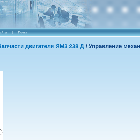
сайта
|
Почта
3апчасти двигателя ЯM3 238 Д
/ Управление меха