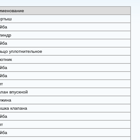
именование
ертыш
йба
линдр
йба
льцо уплотнительное
лотник
йба
йба
лт
апан впускной
ужина
ышка клапана
йба
лт
йба