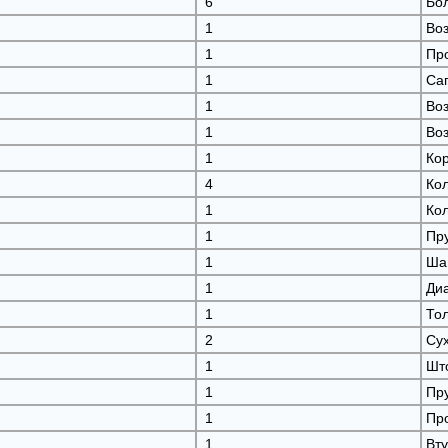
6
Бо
1
Во
1
Пр
1
Са
1
Во
1
Во
1
Ко
4
Ко
1
Ко
1
Пр
1
Ша
1
Ди
1
То
2
Су
1
Шт
1
Пр
1
Пр
1
Вту