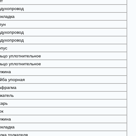
лт
здухопровод
окладка
пун
здухопровод
здухопровод
рпус
льцо уплотнительное
льцо уплотнительное
ужина
йба упорная
афрагма
лкатель
харь
ок
ужина
окладка
лка толкателя