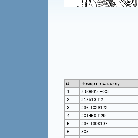
id
Номер по каталогу
1
2.50661e+008
2
312510-П2
3
236-1029122
4
201456-П29
5
236-1308107
6
305