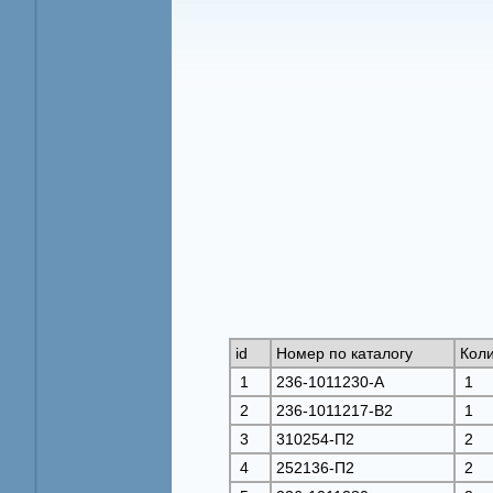
id
Номер по каталогу
Коли
1
236-1011230-A
1
2
236-1011217-B2
1
3
310254-П2
2
4
252136-П2
2