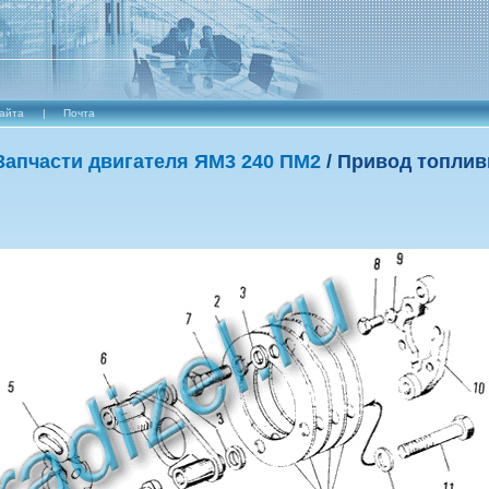
сайта
|
Почта
3апчасти двигателя ЯМ3 240 ПМ2
/ Привод топлив