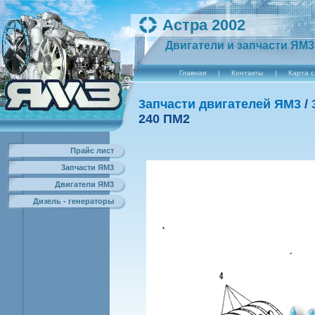
Астра 2002
Двигатели и запчасти ЯМ3
Главная
|
Контакты
|
Карта 
3апчасти двигателей ЯМ3
/
240 ПM2
Прайс лист
3апчасти ЯМ3
Двигатели ЯМ3
Дизель - генераторы