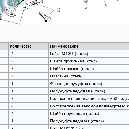
Количество
Наименование
4
Гайка М10*1 (сталь)
6
шайба пружинная (сталь)
8
Шайба плоская (сталь)
8
Пластина (сталь)
1
Фланец полумуфты (сталь)
1
Полумуфта ведущая (Сталь)
2
Болт крепления пластин к ведомой полу
4
Болт крепления ведомой полумуфты М8*
4
Шайба пружинная (сталь)
1
Полумуфта ведомая (сталь)
2
Болт М10*70 (сталь)