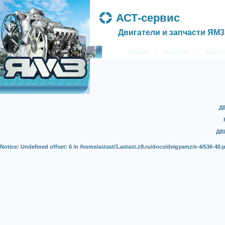
АСТ-сервис
Двигатели и запчасти ЯМ3
Главная
|
Контакты
|
Карта 
Д
ДВ
Notice
: Undefined offset: 6 in
/home/astast/1.astast.z8.ru/docs/dvigyamz/e-4/536-40.