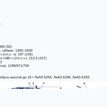
)
900 (92)
, об/мин: 1300–1600
(г/л.с.·ч): 197 (145)
кВт·ч (г/л.с.ч.): 213,5 (157)
,2
та): 1298/971/759
обусы массой до 18 т ЛиА3-5256, ЛиА3-5296; ЛиА3-5293.