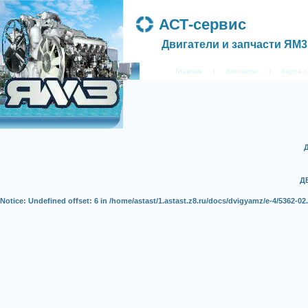
АСТ-сервис
Двигатели и запчасти ЯМ3
Главная
|
Контакты
|
Карта 
Д
Notice
: Undefined offset: 6 in
/home/astast/1.astast.z8.ru/docs/dvigyamz/e-4/5362-02