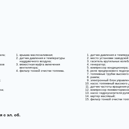
ала;
крышка маслозаливная;
датчик давления и темпера
датчик давления и температуры
место установки заводской
наддувочного воздуха;
гаситель крутильных колеб
зов
вязкостная муфта включения
генератор;
вентилятора;
компрессор кондиционера;
фильтр тонкой очистки топлива.
реле предпускового подогр
топливные трубки высокого
рампа;
;
электронный блок управлен
насос топливный высокого 
датчик частоты вращения 
за;
компрессор пневмотормозо
насос гидроусилителя руля
картер масляный;
фильтр тонкой очистки топ
 с эл. об.