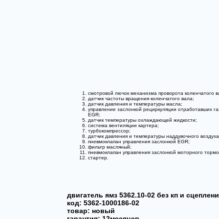
смотровой лючок механизма проворота коленчатого в
датчик частоты вращения коленчатого вала;
датчик давления и температуры масла;
управление заслонкой рециркуляции отработавших га
EGR;
датчик температуры охлаждающей жидкости;
система вентиляции картера;
турбокомпрессор;
датчик давления и температуры наддувочного воздуха
пневмоклапан управления заслонкой EGR;
фильтр масляный;
пневмоклапан управления заслонкой моторного тормо
стартер.
двигатель ямз 5362.10-02 без кп и сцепления
код: 5362-1000186
-02
товар: новый
гарантия: 12месяцев