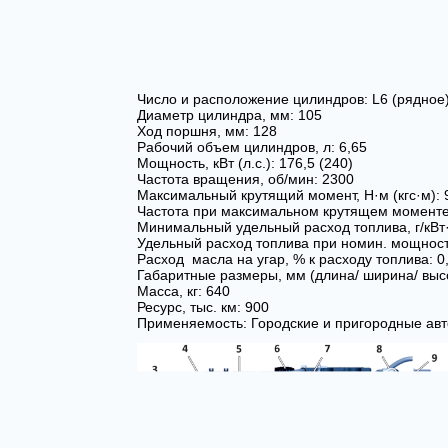
Число и расположение цилиндров: L6 (рядное
Диаметр цилиндра, мм: 105
Ход поршня, мм: 128
Рабочий объем цилиндров, л: 6,65
Мощность, кВт (л.с.): 176,5 (240)
Частота вращения, об/мин: 2300
Максимальный крутящий момент, Н·м (кгс·м): 
Частота при максимальном крутящем моменте
Минимальный удельный расход топлива, г/кВт·ч 
Удельный расход топлива при номин. мощности г/
Расход масла на угар, % к расходу топлива: 0
Габаритные размеры, мм (длина/ ширина/ высо
Масса, кг: 640
Ресурс, тыс. км: 900
Применяемость: Городские и пригородные авт