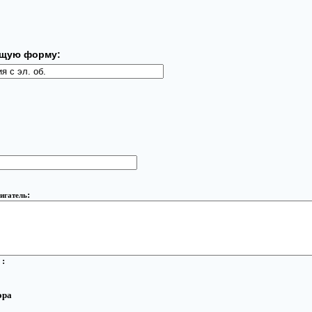
ющую форму:
:
вигатель
 :
ора